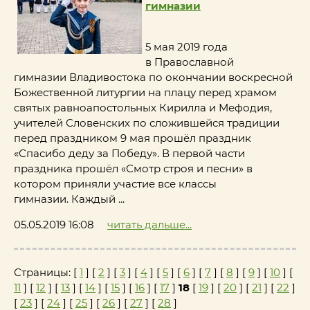
гимназии
5 мая 2019 года
в Православной
гимназии Владивостока по окончании воскресной
Божественной литургии на плацу перед храмом
святых равноапостольных Кирилла и Мефодия,
учителей Словенских по сложившейся традиции
перед праздником 9 мая прошёл праздник
«Спасибо деду за Победу». В первой части
праздника прошёл «Смотр строя и песни» в
котором приняли участие все классы
гимназии. Каждый ...
05.05.2019 16:08
читать дальше...
Страницы: [
1
] [
2
] [
3
] [
4
] [
5
] [
6
] [
7
] [
8
] [
9
] [
10
] [
11
] [
12
] [
13
] [
14
] [
15
] [
16
] [
17
]
18
[
19
] [
20
] [
21
] [
22
]
[
23
] [
24
] [
25
] [
26
] [
27
] [
28
]