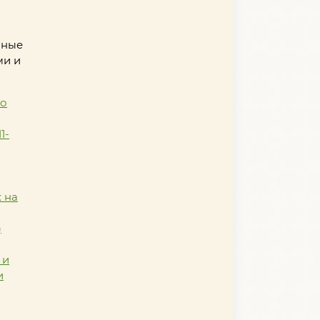
нные
ми и
по
1-
 на
)
 и
и