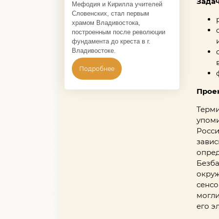
Зада
Мефодия и Кирилла учителей
Словенских, стал первым
храмом Владивостока,
построенным после революции
фундамента до креста в г.
Владивостоке.
Подробнее
Проек
Терм
упоми
Росси
завис
опред
Безба
окруж
сенсо
могли
его э