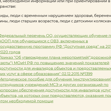
и, необходимой информации или при ориентировании в
ранстве:
иды, люди с временным нарушением здоровья, береме
ны, люди старших возрастов, люди с детскими коляска
Федеральный перечень ОО, осуществляющих обучение 
АООП для обучающихся с ОВЗ, включенных в
государственную программу РФ "Доступная среда" на 201
2020 годов
Приказ "Об утверждении плана мероприятий("дорожной
карты") МОиН РФ по повышению значений показателей
доступности для инвалидов объектов и предоставляемых
них услуг в сфере образования" 02.12.2015 №1399
Методическое пособие для обучения (инструктирования
сотрудников учреждений МСЭ и других организаций по
вопросам обеспечения доступности для инвалидов услуг
объектов, на которых они предоставляются, оказания пр
этом необходимой помощи