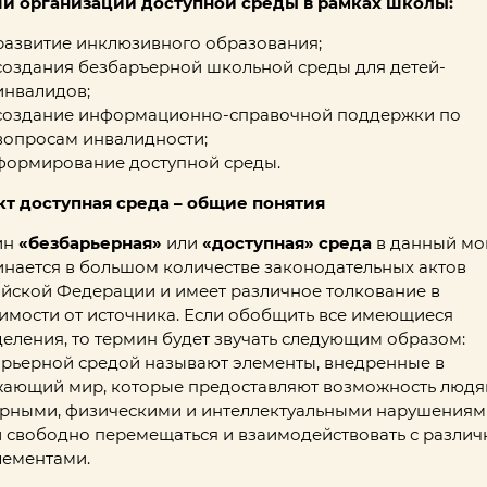
чи организации доступной среды в рамках школы:
развитие инклюзивного образования;
создания безбаръерной школьной среды для детей-
инвалидов;
создание информационно-справочной поддержки по
вопросам инвалидности;
формирование доступной среды.
т доступная среда – общие понятия
ин
«безбарьерная»
или
«доступная» среда
в данный мо
нается в большом количестве законодательных актов
йской Федерации и имеет различное толкование в
имости от источника. Если обобщить все имеющиеся
еления, то термин будет звучать следующим образом:
рьерной средой называют элементы, внедренные в
ающий мир, которые предоставляют возможность людя
рными, физическими и интеллектуальными нарушениям
 свободно перемещаться и взаимодействовать с разли
лементами.