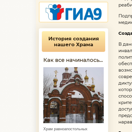
реаби
Подпр
медик
Созд
История создания
В дан
нашего Храма
инвал
полит
Как все начиналось...
обесп
возмо
совре
дикту
котор
спосо
крите
досту
предо
нарав
Храм равноапостольных