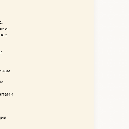
д,
ами,
лее
е
й
инам.
им
м
ектами
щие