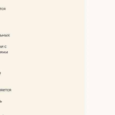
тся
льных
и с
тями
й
ляется
ь