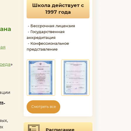
Школа действует с
1997 года
- Бессрочная лицензия
тана
- Государственная
аккредитация
- Конфессиональное
ная
представление
среда
»
ации
11-
Смотреть все
вых,
их
Расписание