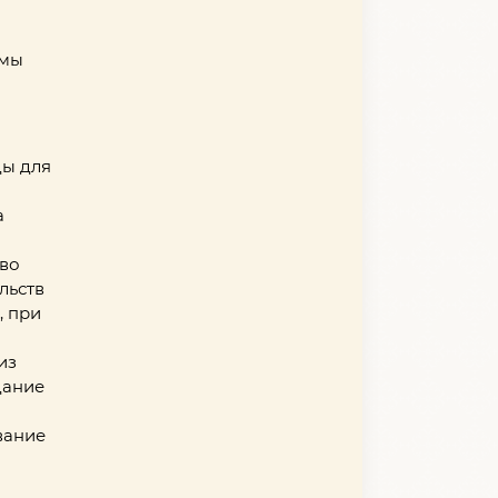
емы
ды для
а
тво
льств
, при
из
дание
вание