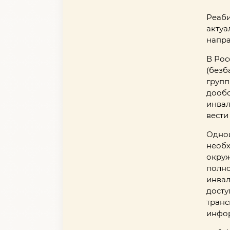
Реаби
актуа
напра
В Рос
(безб
групп
дообо
инвал
вести
Одной
необх
окруж
полно
инвал
досту
транс
инфор