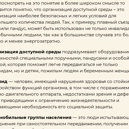
посмотреть на это понятие в более широком смысле то
вится понятно, что организация доступной среды – это
изация наиболее безопасных и легких условий для
льшего количества людей. Так, к примеру, плавный съез
 или пандус, может быть использован не только инвалид
обычными людьми, так как в большинстве случаев это бо
о и менее энергозатратно.
низация доступной среды
подразумевает оборудовани
хностей специальными поручными, пандусами и особо
ой, которая поможет легче передвигаться не только
идам, но и детям, пожилым людям и беременным женщ
лид
— человек, имеющий нарушения здоровья со стойк
ройством функций организма, в том числе с поражение
о-двигательного аппарата, недостатками зрения и деф
, приводящими к ограничению жизнедеятельности и
ающими необходимость его социальной защиты.
мобильные группы населения
— это люди испытываю
днения при самостоятельном передвижении, получении