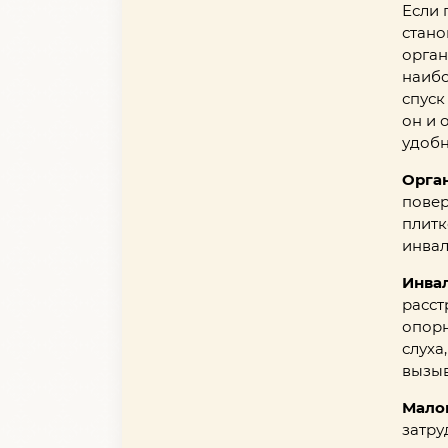
Если 
стано
орган
наибо
спуск
он и 
удобн
Орга
повер
плитк
инвал
Инва
расст
опорн
слуха
вызыв
Мало
затру