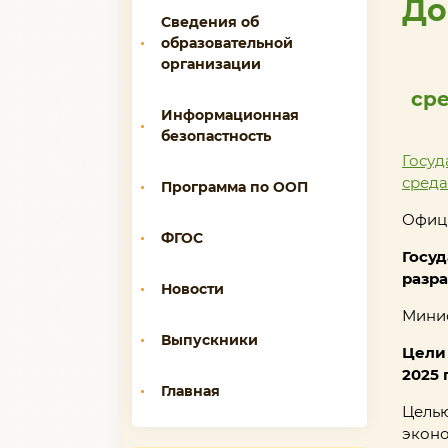
До
Сведения об
образовательной
организации
сре
Информационная
безопастность
Госуд
среда
Программа по ООП
Офици
ФГОС
Госу
разр
Новости
Минис
Выпускники
Цели 
2025
Главная
Целью
эконо