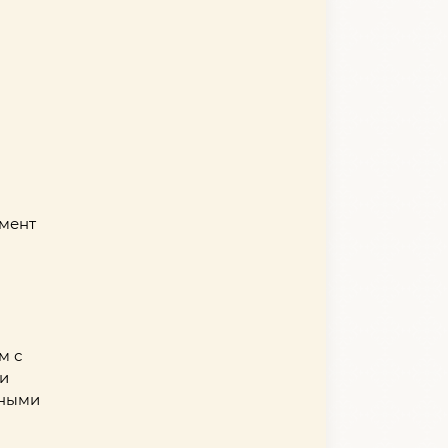
мент
м с
и
чными