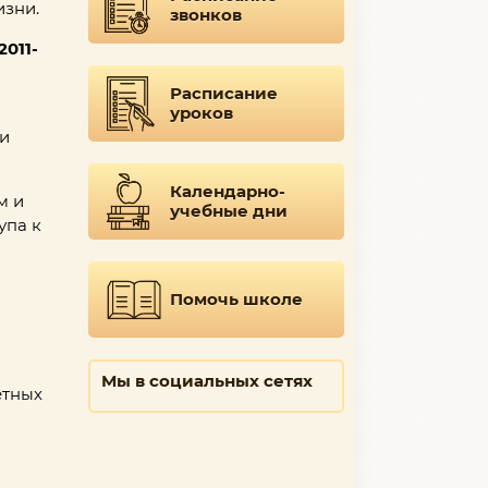
изни.
звонков
011-
Расписание
уроков
ти
Календарно-
м и
учебные дни
упа к
Помочь школе
Мы в социальных сетях
етных