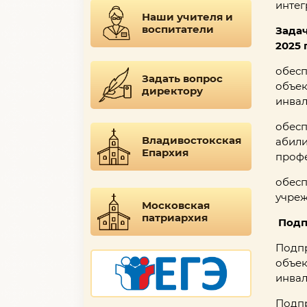
интег
Наши учителя и
воспитатели
Задач
2025
обесп
Задать вопрос
объек
директору
инвал
обесп
Владивостокская
абили
Епархия
профе
обесп
учреж
Московская
патриархия
Под
Подпр
объек
инвал
Подпр