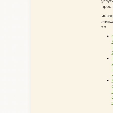
услуг
прост
инвал
женщи
т.п