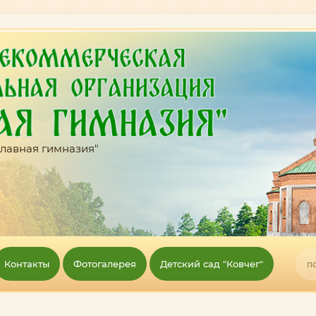
лавная гимназия"
Контакты
Фотогалерея
Детский сад "Ковчег"