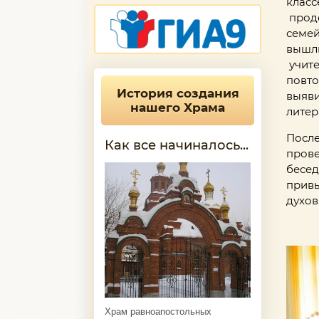
класс
проде
семей
вышли
учите
повто
История создания
выяви
нашего Храма
литер
После
Как все начиналось...
прове
бесед
привы
духов
Храм равноапостольных