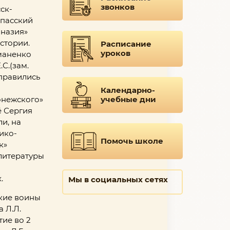
звонков
ск-
Спасский
мназия»
истории.
Расписание
уроков
маненко
С.(зам.
тправились
Календарно-
учебные дни
онежского»
ё Сергия
и, на
ико-
Помочь школе
к»
 литературы
.
Мы в социальных сетях
икие воины
 Л.Л.
ие во 2