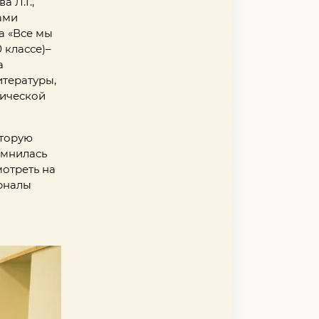
 Л.Г.,
ами
а «Все мы
 классе)–
а
итературы,
сической
оторую
омнилась
отреть на
рналы