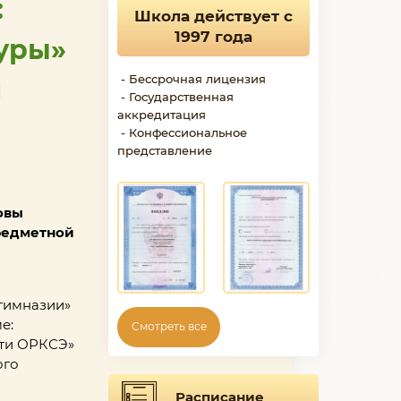
:
Школа действует с
1997 года
уры»
- Бессрочная лицензия
и
- Государственная
аккредитация
- Конфессиональное
представление
овы
предметной
 гимназии»
е:
Смотреть все
сти ОРКСЭ»
ого
Расписание