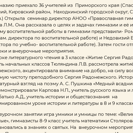
назию приехало 36 учителей из Приморского края (Спас
ий, Кировский район, Находкинский городской округ, 
.) Открыла семинар директор АНОО «Православная ги
а Л.М.. Она рассказала о целях и задачах гимназии и её 
му воспитательной работы в гимназии представили- Ро
(зам. директора по воспитательной работе) и Недовизий Е.
тора по учебно- воспитательной работе). Затем гости о
оки и внеурочные мероприятия.
оке литературного чтения в 3 классе «Житие Сергия Рад
ль начальных классов Тюляндина Л.В. рассмотрела жити
ежского, акцентировала внимание на добро, на силу вол
ную чистоту преподобного Сергия Радонежского. Истор
атурный взгляд на поэму А. С. Пушкина «Медный всадни
монстрировали Карпова Н.П., учитель русского языка и
батько А.Д., учитель истории и обществознания на
нированном уроке истории и литературы в 8 и 9 классах
еурочном занятии игра умники и умницы по теме: «Вел
тые», гимназисты 8-9 класс учитель математики Столярова
новались в знаниях о святых. На внеурочном мероприят