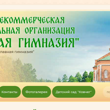
лавная гимназия"
Контакты
Фотогалерея
Детский сад "Ковчег"