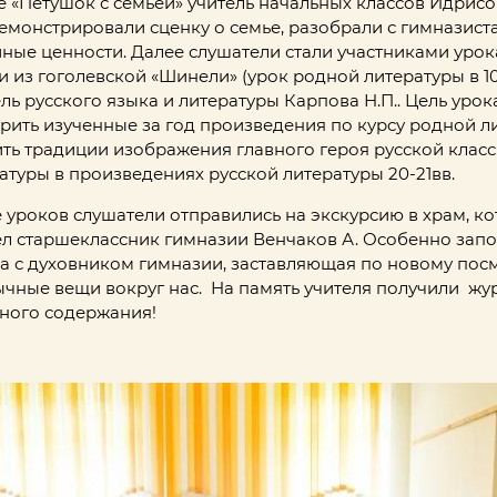
е «Петушок с семьей» учитель начальных классов Идрисова
монстрировали сценку о семье, разобрали с гимназист
ные ценности. Далее слушатели стали участниками урок
 из гоголевской «Шинели» (урок родной литературы в 10
ль русского языка и литературы Карпова Н.П.. Цель урок
рить изученные за год произведения по курсу родной л
ть традиции изображения главного героя русской клас
атуры в произведениях русской литературы 20-21вв.
 уроков слушатели отправились на экскурсию в храм, к
л старшеклассник гимназии Венчаков А. Особенно зап
а с духовником гимназии, заставляющая по новому посм
чные вещи вокруг нас. На память учителя получили жу
ного содержания!