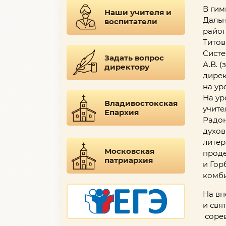
В гим
Наши учителя и
Дальн
воспитатели
район
Титов
Систе
Задать вопрос
А.В. 
директору
дирек
на ур
На ур
Владивостокская
учите
Епархия
Радон
духов
литер
Московская
проде
патриархия
и Гор
комби
На вн
и свя
сорев