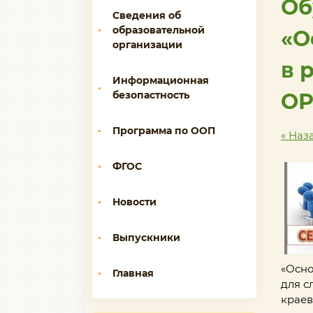
Об
Сведения об
образовательной
«О
организации
в 
Информационная
ОР
безопастность
Программа по ООП
« Наз
ФГОС
Новости
Выпускники
«Осно
Главная
для с
краев